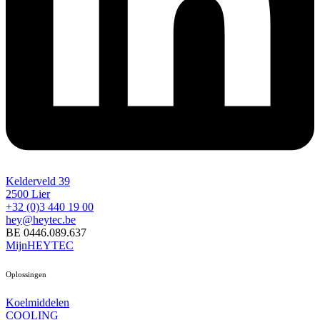
Kelderveld 39
2500 Lier
+32 (0)3 440 19 00
hey@heytec.be
BE 0446.089.637
MijnHEYTEC
Oplossingen
Koelmiddelen
COOLING