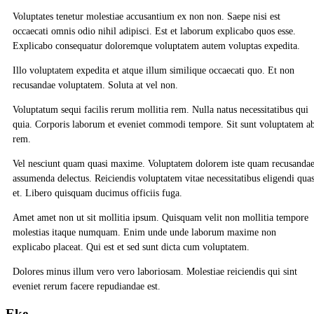
Voluptates tenetur molestiae accusantium ex non non. Saepe nisi est
occaecati omnis odio nihil adipisci. Est et laborum explicabo quos esse.
Explicabo consequatur doloremque voluptatem autem voluptas expedita.
Illo voluptatem expedita et atque illum similique occaecati quo. Et non
recusandae voluptatem. Soluta at vel non.
Voluptatum sequi facilis rerum mollitia rem. Nulla natus necessitatibus qui
quia. Corporis laborum et eveniet commodi tempore. Sit sunt voluptatem a
rem.
Vel nesciunt quam quasi maxime. Voluptatem dolorem iste quam recusanda
assumenda delectus. Reiciendis voluptatem vitae necessitatibus eligendi qua
et. Libero quisquam ducimus officiis fuga.
Amet amet non ut sit mollitia ipsum. Quisquam velit non mollitia tempore
molestias itaque numquam. Enim unde unde laborum maxime non
explicabo placeat. Qui est et sed sunt dicta cum voluptatem.
Dolores minus illum vero vero laboriosam. Molestiae reiciendis qui sint
eveniet rerum facere repudiandae est.
Eke