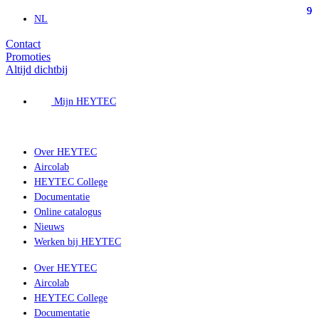
9
9
9
Ga
NL
naar
de
Contact
inhoud
Promoties
Altijd dichtbij
Mijn HEYTEC
Over HEYTEC
Aircolab
HEYTEC College
Documentatie
Online catalogus
Nieuws
Werken bij HEYTEC
Over HEYTEC
Aircolab
HEYTEC College
Documentatie