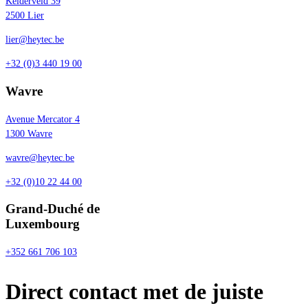
Kelderveld 39
2500 Lier
lier@heytec.be
+32 (0)3 440 19 00
Wavre
Avenue Mercator 4
1300 Wavre
wavre@heytec.be
+32 (0)10 22 44 00
Grand-Duché de
Luxembourg
+352 661 706 103
Direct contact met de juiste