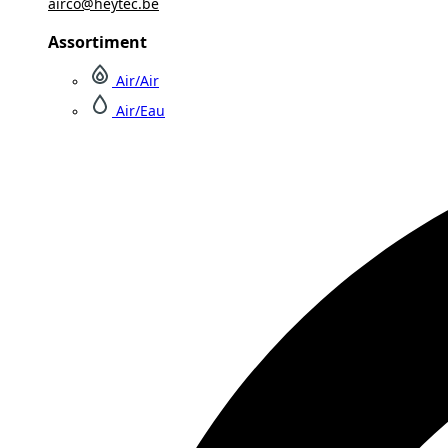
airco@heytec.be
Assortiment
Air/Air
Air/Eau