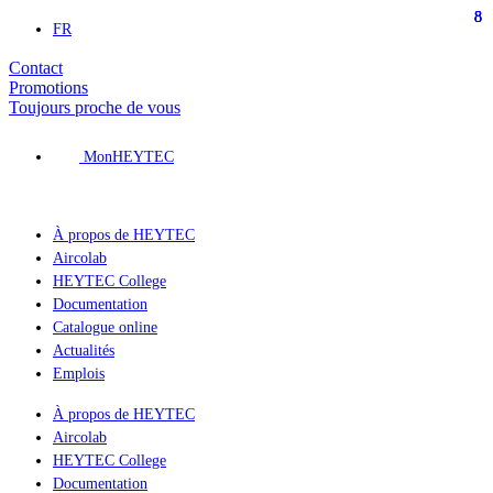
8
8
8
8
Aller
FR
au
contenu
Contact
Promotions
Toujours proche de vous
MonHEYTEC
À propos de HEYTEC
Aircolab
HEYTEC College
Documentation
Catalogue online
Actualités
Emplois
À propos de HEYTEC
Aircolab
HEYTEC College
Documentation